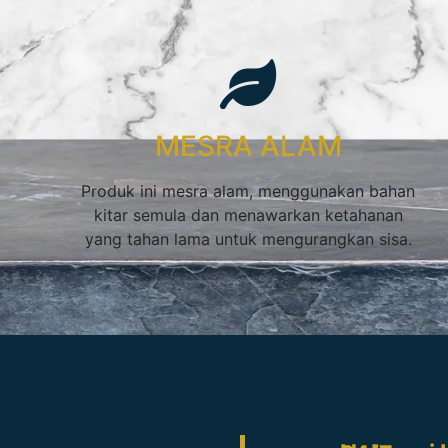
MESRA ALAM
Produk ini mesra alam, menggunakan bahan
kitar semula dan menawarkan ketahanan
yang tahan lama untuk mengurangkan sisa.