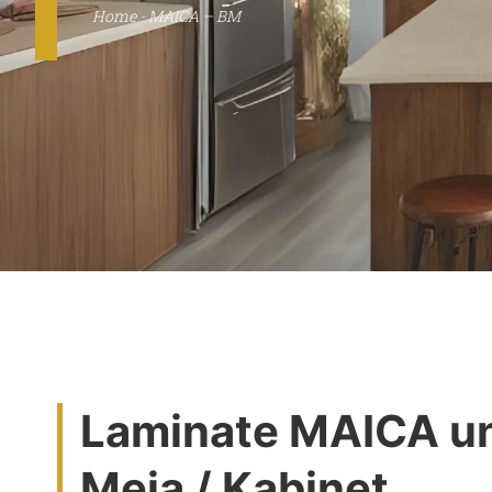
Home
-
MAICA – BM
Laminate MAICA un
Meja / Kabinet