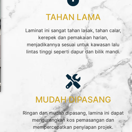
TAHAN LAMA
Laminat ini sangat tahan lasak, tahan calar,
kerepek dan pemakaian harian,
menjadikannya sesuai untuk kawasan lalu
lintas tinggi seperti dapur dan bilik mandi.
MUDAH DIPASANG
Ringan dan mudah dipasang, lamina ini dapat
mengurangkan kos pemasangan dan
mempercepatkan penyiapan projek.