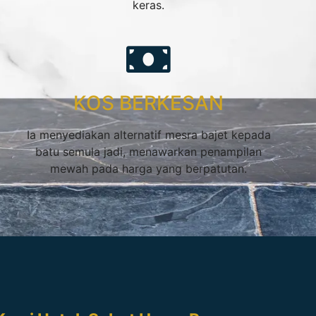
keras.
KOS BERKESAN
Ia menyediakan alternatif mesra bajet kepada
batu semula jadi, menawarkan penampilan
mewah pada harga yang berpatutan.