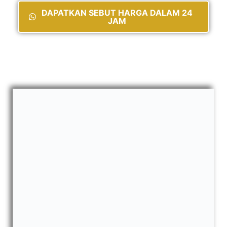
DAPATKAN SEBUT HARGA DALAM 24
JAM