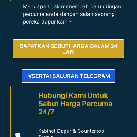
Mengapa tidak menempah perundingan
percuma anda dengan salah seorang
pereka dapur kami?
DAPATKAN SEBUTHARGA DALAM 24
JAM
SERTAI SALURAN TELEGRAM
Hubungi Kami Untuk
Sebut Harga Percuma
24/7
Kabinet Dapur & Countertop
Tersuai.