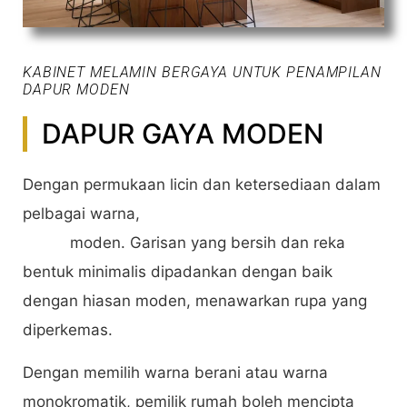
KABINET MELAMIN BERGAYA UNTUK PENAMPILAN
DAPUR MODEN
DAPUR GAYA MODEN
Dengan permukaan licin dan ketersediaan dalam
pelbagai warna,
kabinet melamin sesuai untuk
dapur
moden. Garisan yang bersih dan reka
bentuk minimalis dipadankan dengan baik
dengan hiasan moden, menawarkan rupa yang
diperkemas.
Dengan memilih warna berani atau warna
monokromatik, pemilik rumah boleh mencipta