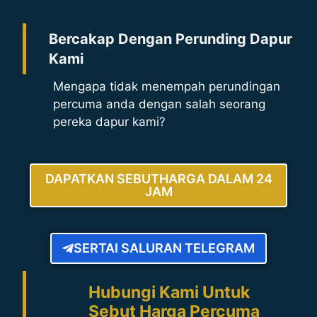
Bercakap Dengan Perunding Dapur
Kami
Mengapa tidak menempah perundingan
percuma anda dengan salah seorang
pereka dapur kami?
DAPATKAN SEBUTHARGA DALAM 24
JAM
SERTAI SALURAN TELEGRAM
Hubungi Kami Untuk
Sebut Harga Percuma