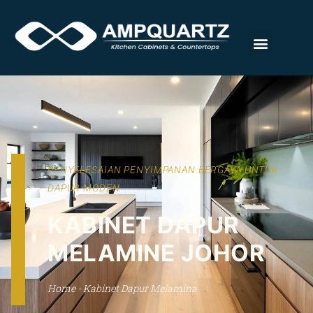
Halaman Rumah
Tentang Kita
Meja & Kabinet
Hubungi Kita
PENYELESAIAN PENYIMPANAN BERGAYA UNTUK
DAPUR MODEN
KABINET DAPUR
MELAMINE JOHOR
Home
-
Kabinet Dapur Melamina