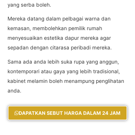
yang serba boleh.
Mereka datang dalam pelbagai warna dan
kemasan, membolehkan pemilik rumah
menyesuaikan estetika dapur mereka agar
sepadan dengan citarasa peribadi mereka.
Sama ada anda lebih suka rupa yang anggun,
kontemporari atau gaya yang lebih tradisional,
kabinet melamin boleh menampung penglihatan
anda.
DAPATKAN SEBUT HARGA DALAM 24 JAM