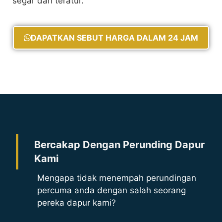
segar dan teratur.
DAPATKAN SEBUT HARGA DALAM 24 JAM
Bercakap Dengan Perunding Dapur
Kami
Mengapa tidak menempah perundingan
percuma anda dengan salah seorang
pereka dapur kami?