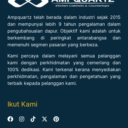
Ampquartz telah berada dalam industri sejak 2015
dan mempunyai lebih 9 tahun pengalaman dalam
pengubahsuaian dapur. Objektif kami adalah untuk
berkembang di peringkat antarabangsa dan
memenuhi segmen pasaran yang berbeza.
Kami percaya dalam melayani semua pelanggan
kami dengan perkhidmatan yang cemerlang dan
100% dedikasi. Kami terkenal kerana menyediakan
perkhidmatan, pengalaman dan pengetahuan yang
terbaik kepada pelanggan kami.
Ikut Kami