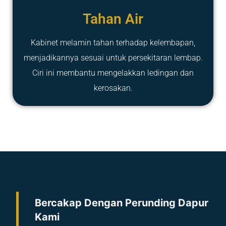
Tahan Air
Kabinet melamin tahan terhadap kelembapan,
menjadikannya sesuai untuk persekitaran lembap.
Ciri ini membantu mengelakkan ledingan dan
kerosakan.
Bercakap Dengan Perunding Dapur
Kami