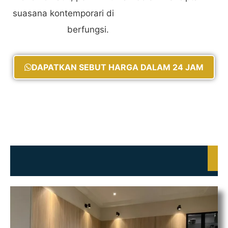
suasana kontemporari di
dapur mereka yang
bergaya dan
berfungsi.
DAPATKAN SEBUT HARGA DALAM 24 JAM