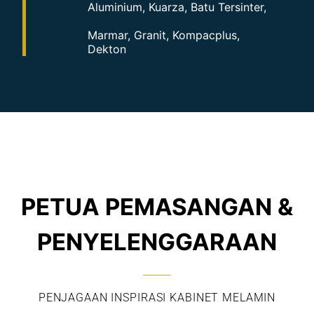
Aluminium, Kuarza, Batu Tersinter,
Marmar, Granit, Kompacplus,
Dekton
PETUA PEMASANGAN &
PENYELENGGARAAN
PENJAGAAN INSPIRASI KABINET MELAMIN