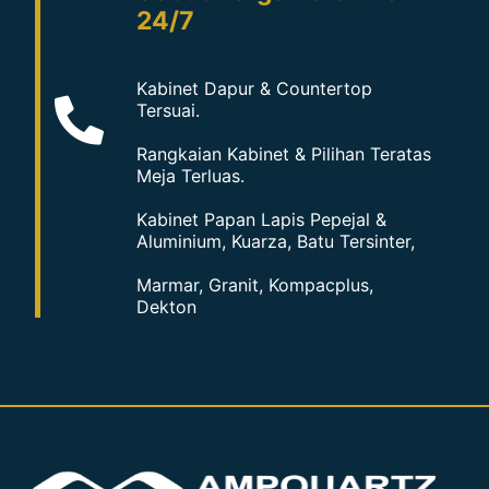
24/7
Kabinet Dapur & Countertop
Tersuai.
Rangkaian Kabinet & Pilihan Teratas
Meja Terluas.
Kabinet Papan Lapis Pepejal &
Aluminium, Kuarza, Batu Tersinter,
Marmar, Granit, Kompacplus,
Dekton