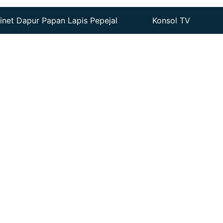
inet Dapur Papan Lapis Pepejal
Konsol TV