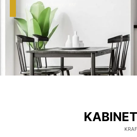
Home
-
Job Gallery – BM
KABINET
KRAF