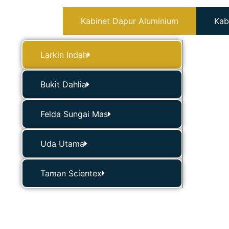
Kabinet Dapur Aluminium
Kab
Larkin Indah
Bukit Dahlia
Felda Sungai Mas
Uda Utama
Taman Scientex