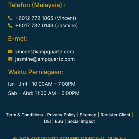
Telefon (Malaysia) :
+6012 772 1865 (Vincent)
+6017 732 0149 (Jasmine)
E-mel:
vincent@ampquartz.com
jasmine@ampquartz.com
Waktu Perniagaan:
Isn– Jmt : 10:00AM – 7:00PM
Sab – Ahd: 11:00 AM – 6:00PM
Term & Conditions
|
Privacy Policy
|
Sitemap
|
Register Client
|
DEI
|
ESG
|
Social Impact
© 2026 AMPQUARTZ SDN BHD 1164620-M. All Rights