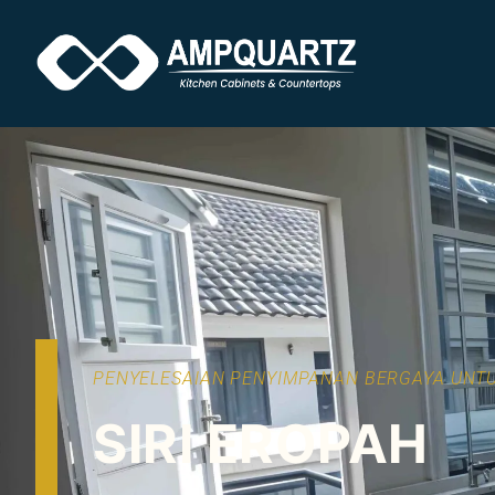
PENYELESAIAN PENYIMPANAN BERGAYA UNT
SIRI EROPAH