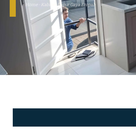
Home
-
Kabinet Dapur Gaya Eropah