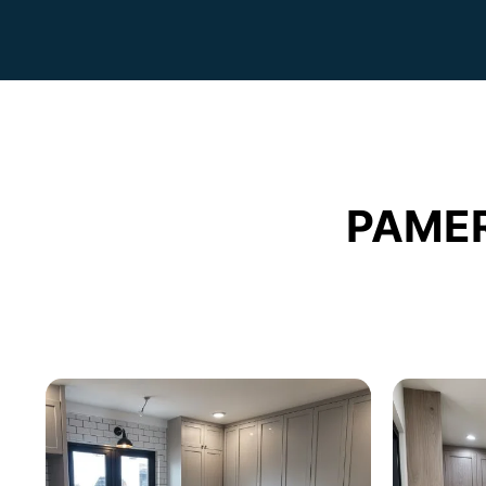
PAMER