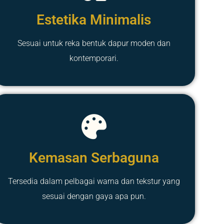
Estetika Minimalis
Sesuai untuk reka bentuk dapur moden dan
kontemporari.
Kemasan Serbaguna
Tersedia dalam pelbagai warna dan tekstur yang
sesuai dengan gaya apa pun.