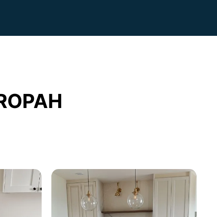
EROPAH