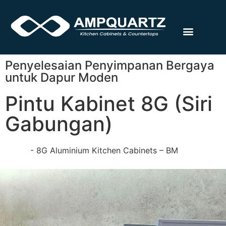
Halaman Rumah
Tentang Kita
Meja & Kabinet
Hubungi Kita
Penyelesaian Penyimpanan Bergaya
untuk Dapur Moden
Pintu Kabinet 8G (Siri
Gabungan)
Home
-
8G Aluminium Kitchen Cabinets – BM