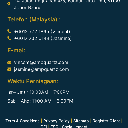
24, Jalan Perjiranan 4/5, Bandar Dato Onn, 81100
Johor Bahru
Telefon (Malaysia) :
+6012 772 1865 (Vincent)
+6017 732 0149 (Jasmine)
E-mel:
vincent@ampquartz.com
jasmine@ampquartz.com
Waktu Perniagaan:
Isn– Jmt : 10:00AM – 7:00PM
Sab – Ahd: 11:00 AM – 6:00PM
Term & Conditions
|
Privacy Policy
|
Sitemap
|
Register Client
|
DEI
|
ESG
|
Social Impact